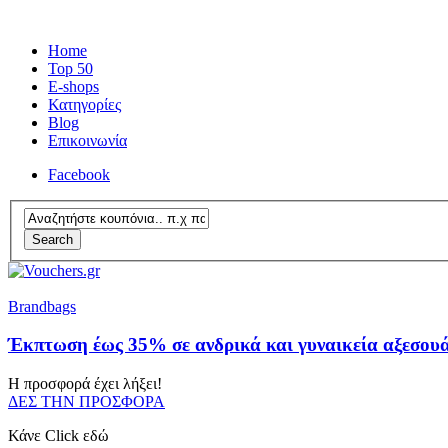
Home
Top 50
E-shops
Κατηγορίες
Blog
Επικοινωνία
Facebook
Search
Brandbags
Έκπτωση έως 35% σε ανδρικά και γυναικεία αξεσου
Η προσφορά έχει λήξει!
ΔΕΣ ΤΗΝ ΠΡΟΣΦΟΡΑ
Κάνε Click εδώ