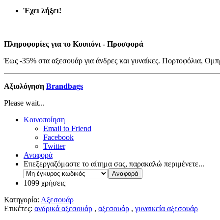
Έχει λήξει!
Πληροφορίες για το Κουπόνι - Προσφορά
Έως -35% στα αξεσουάρ για άνδρες και γυναίκες. Πορτοφόλια, Ομπ
Αξιολόγηση
Brandbags
Please wait...
Κοινοποίηση
Email to Friend
Facebook
Twitter
Αναφορά
Επεξεργαζόμαστε το αίτημα σας, παρακαλώ περιμένετε...
1099 χρήσεις
Κατηγορία:
Αξεσουάρ
Ετικέτες:
ανδρικά αξεσουάρ
,
αξεσουάρ
,
γυναικεία αξεσουάρ