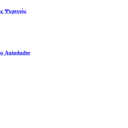
ις Ψυχογιός
το Autoduder