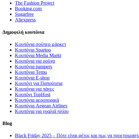
The Fashion Project
Booking.com
Sugarfree
Aliexpress
Δημοφιλή κουπόνια
Κουπόνια σούπερ μάρκετ
Κουπόνια Spartoo
Κουπόνια Media Markt
Κουπόνια για ρούχα
Κουπόνια pampers
Κουπόνια Temu
Κουπόνια E-shop
Κουπόνι για Παπούτσια
Κουπόνια για πάνες
Κουπόνι TopHost
Κουπόνια αεροπορικά
Κουπόνια Aegean Airlines
Κουπόνια για γυαλιά ηλίου
Blog
Black Friday 2025 – Πότε είναι φέτος και πως να προετοιμαστ