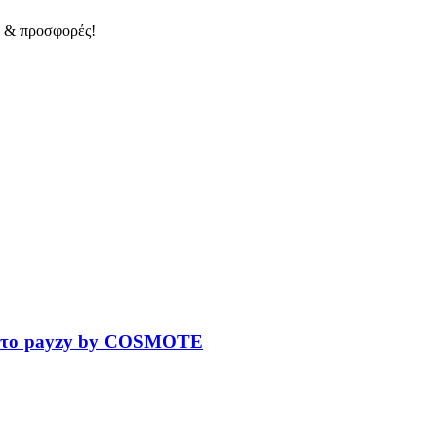
α & προσφορές!
με το payzy by COSMOTE