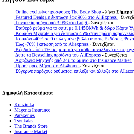
Online exclusive προσφορές The Body Shop
- λήγει
Σήμερα!
Featured Deals με έκπτωση έως 90% στο AliExpress
- Συνεχί
Γυναικεία ρούχα από 3.99€ στο Luigi
- Συνεχίζεται
Σταθερό ρεύμα για το σπίτι με 0,145€/kWh & δώρο Κάρτα Υ
Κουπόνι Myprotein για έκπτωση 45% στην πρώτη παραγγελί
Κουπόνι -40% σε 9 επιλεγμένα βιβλία από τις Εκδόσεις Ψυχ
Έως -70% έκπτωση από το Aliexpress
- Συνεχίζεται
Κέρδισε πίσω 1% σε μετρητά για κάθε συναλλαγή με το 
Δείτε τα Bestselling προϊόντα του AliExpress
- Συνεχίζεται
Ασφάλεια Μηχανής από 24€ το 6μηνο στο Insurance Market
-
Προσφορές Μήνα στο All4home
- Συνεχίζεται
Σύγκρινε παρόχους ρεύματος, επίλεξε και άλλαξε στο Allazo
Δημοφιλή Καταστήματα
Kouzinika
Magenta Insurance
Paraxenies
Tsoukalas
The Brands Store
Insurance Market