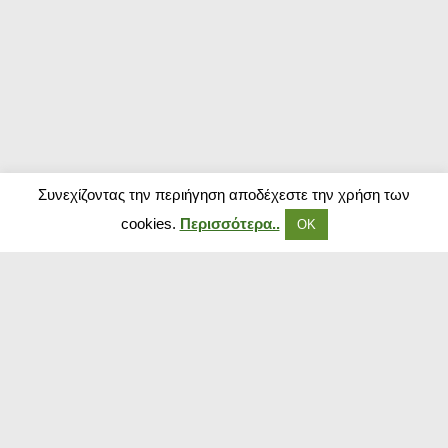
Συνεχίζοντας την περιήγηση αποδέχεστε την χρήση των
cookies.
Περισσότερα..
ΟΚ
Δημοφιλή Καταστήματα
Kouzinika
Magenta Insurance
Paraxenies
Tsoukalas
The Brands Store