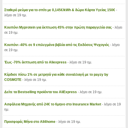
Σταθερό ρεύμα για το σπίτι με 0,145€/kWh & δώρο Κάρτα Υγείας 150€
-
λήγει σε 19 ημ.
Κουπόνι Myprotein για έκπτωση 45% στην πρώτη παραγγελία σας
- λήγει
σε 19 ημ.
Κουπόνι -40% σε 9 επιλεγμένα βιβλία από τις Εκδόσεις Ψυχογιός
- λήγει
σε 19 ημ.
Έως -70% έκπτωση από το Aliexpress
- λήγει σε 19 ημ.
Κέρδισε πίσω 1% σε μετρητά για κάθε συναλλαγή με το payzy by
COSMOTE
- λήγει σε 19 ημ.
Δείτε τα Bestselling προϊόντα του AliExpress
- λήγει σε 19 ημ.
Ασφάλεια Μηχανής από 24€ το 6μηνο στο Insurance Market
- λήγει σε 19
ημ.
Προσφορές Μήνα στο All4home
- λήγει σε 19 ημ.