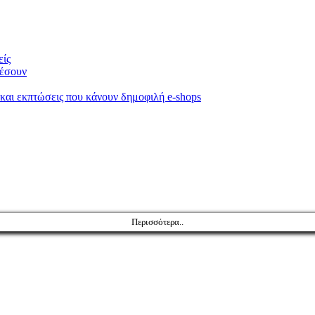
είς
κέσουν
 και εκπτώσεις που κάνουν δημοφιλή e-shops
Περισσότερα..