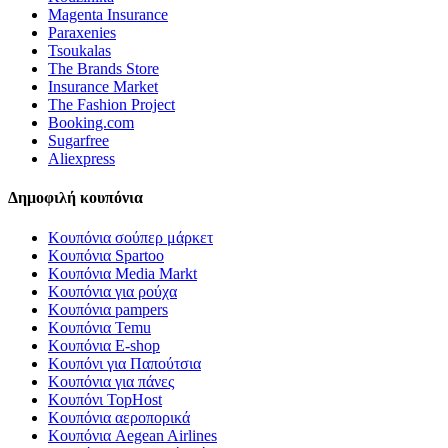
Magenta Insurance
Paraxenies
Tsoukalas
The Brands Store
Insurance Market
The Fashion Project
Booking.com
Sugarfree
Aliexpress
Δημοφιλή κουπόνια
Κουπόνια σούπερ μάρκετ
Κουπόνια Spartoo
Κουπόνια Media Markt
Κουπόνια για ρούχα
Κουπόνια pampers
Κουπόνια Temu
Κουπόνια E-shop
Κουπόνι για Παπούτσια
Κουπόνια για πάνες
Κουπόνι TopHost
Κουπόνια αεροπορικά
Κουπόνια Aegean Airlines