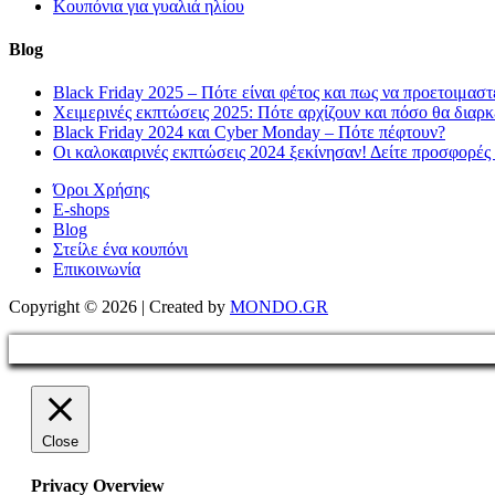
Κουπόνια για γυαλιά ηλίου
Blog
Black Friday 2025 – Πότε είναι φέτος και πως να προετοιμαστ
Χειμερινές εκπτώσεις 2025: Πότε αρχίζουν και πόσο θα διαρ
Black Friday 2024 και Cyber Monday – Πότε πέφτουν?
Οι καλοκαιρινές εκπτώσεις 2024 ξεκίνησαν! Δείτε προσφορές
Όροι Χρήσης
E-shops
Blog
Στείλε ένα κουπόνι
Επικοινωνία
Copyright © 2026 | Created by
MONDO.GR
Close
Privacy Overview