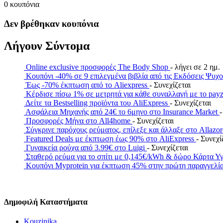
0
κουπόνια
Δεν βρέθηκαν κουπόνια
Λήγουν Σύντομα
Online exclusive προσφορές The Body Shop
- λήγει σε 2 ημ.
Κουπόνι -40% σε 9 επιλεγμένα βιβλία από τις Εκδόσεις Ψυχ
Έως -70% έκπτωση από το Aliexpress
- Συνεχίζεται
Κέρδισε πίσω 1% σε μετρητά για κάθε συναλλαγή με το 
Δείτε τα Bestselling προϊόντα του AliExpress
- Συνεχίζεται
Ασφάλεια Μηχανής από 24€ το 6μηνο στο Insurance Market
-
Προσφορές Μήνα στο All4home
- Συνεχίζεται
Σύγκρινε παρόχους ρεύματος, επίλεξε και άλλαξε στο Allazo
Featured Deals με έκπτωση έως 90% στο AliExpress
- Συνεχί
Γυναικεία ρούχα από 3.99€ στο Luigi
- Συνεχίζεται
Σταθερό ρεύμα για το σπίτι με 0,145€/kWh & δώρο Κάρτα Υ
Κουπόνι Myprotein για έκπτωση 45% στην πρώτη παραγγελί
Δημοφιλή Καταστήματα
Kouzinika