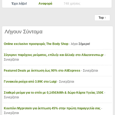
Έχει λήξει!
Αναφορά
748 χρήσεις
Top ↑
Λήγουν Σύντομα
Online exclusive προσφορές The Body Shop
- λήγει
Σήμερα!
Σύγκρινε παρόχους ρεύματος, επίλεξε και άλλαξε στο Allazorevma.gr
-
Συνεχίζεται
Featured Deals με έκπτωση έως 90% στο AliExpress
- Συνεχίζεται
Γυναικεία ρούχα από 3.99€ στο Luigi
- Συνεχίζεται
Σταθερό ρεύμα για το σπίτι με 0,145€/kWh & δώρο Κάρτα Υγείας 150€
-
Συνεχίζεται
Κουπόνι Myprotein για έκπτωση 45% στην πρώτη παραγγελία σας
-
Συνεχίζεται