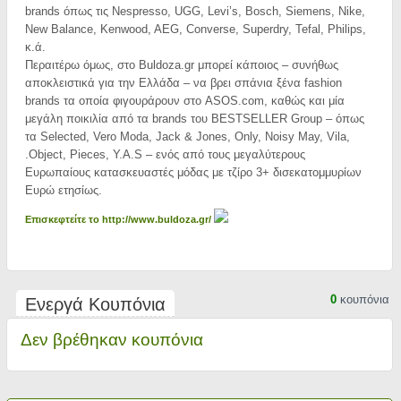
brands όπως τις Nespresso, UGG, Levi’s, Bosch, Siemens, Nike,
New Balance, Kenwood, AEG, Converse, Superdry, Tefal, Philips,
κ.ά.
Περαιτέρω όμως, στο Buldoza.gr μπορεί κάποιος – συνήθως
αποκλειστικά για την Ελλάδα – να βρει σπάνια ξένα fashion
brands τα οποία φιγουράρουν στο ASOS.com, καθώς και μία
μεγάλη ποικιλία από τα brands του BESTSELLER Group – όπως
τα Selected, Vero Moda, Jack & Jones, Only, Noisy May, Vila,
.Object, Pieces, Y.A.S – ενός από τους μεγαλύτερους
Ευρωπαίους κατασκευαστές μόδας με τζίρο 3+ δισεκατομμυρίων
Ευρώ ετησίως.
Επισκεφτείτε το http://www.buldoza.gr/
0
κουπόνια
Ενεργά Κουπόνια
Δεν βρέθηκαν κουπόνια