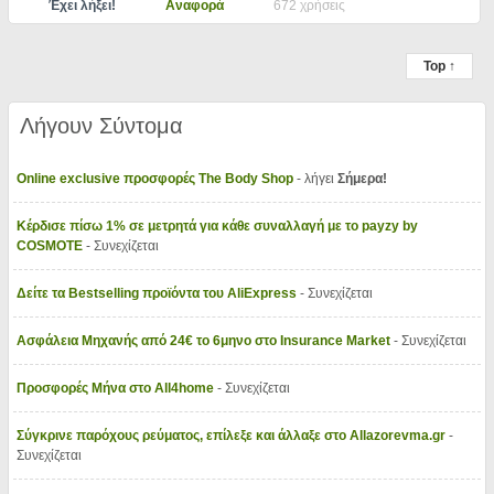
Έχει λήξει!
Αναφορά
672 χρήσεις
Top ↑
Λήγουν Σύντομα
Online exclusive προσφορές The Body Shop
- λήγει
Σήμερα!
Κέρδισε πίσω 1% σε μετρητά για κάθε συναλλαγή με το payzy by
COSMOTE
- Συνεχίζεται
Δείτε τα Bestselling προϊόντα του AliExpress
- Συνεχίζεται
Ασφάλεια Μηχανής από 24€ το 6μηνο στο Insurance Market
- Συνεχίζεται
Προσφορές Μήνα στο All4home
- Συνεχίζεται
Σύγκρινε παρόχους ρεύματος, επίλεξε και άλλαξε στο Allazorevma.gr
-
Συνεχίζεται