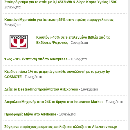
Σταθερό ρεύμα για το σπίτι με 0,145€/kWh & δώρο Κάρτα Υγείας 150€
-
Συνεχίζεται
Κουπόνι Myprotein για έκπτωση 45% στην πρώτη παραγγελία σας
-
Συνεχίζεται
Κουπόνι -40% σε 9 επιλεγμένα βιβλία από τις
Εκδόσεις Ψυχογιός
- Συνεχίζεται
Έως -70% έκπτωση από το Aliexpress
- Συνεχίζεται
Κέρδισε πίσω 1% σε μετρητά για κάθε συναλλαγή με το payzy by
COSMOTE
- Συνεχίζεται
Δείτε τα Bestselling προϊόντα του AliExpress
- Συνεχίζεται
Ασφάλεια Μηχανής από 24€ το 6μηνο στο Insurance Market
- Συνεχίζεται
Προσφορές Μήνα στο All4home
- Συνεχίζεται
Σύγκρινε παρόχους ρεύματος, επίλεξε και άλλαξε στο Allazorevma.gr
-