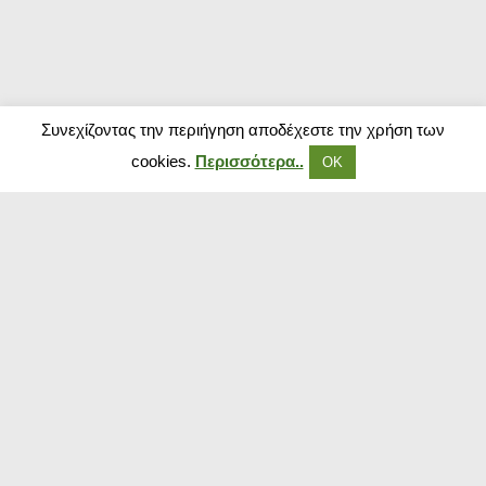
Συνεχίζοντας την περιήγηση αποδέχεστε την χρήση των
cookies.
Περισσότερα..
ΟΚ
Δημοφιλή Καταστήματα
Kouzinika
Magenta Insurance
Paraxenies
Tsoukalas
The Brands Store
Insurance Market
The Fashion Project
Booking.com