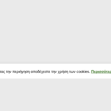
τας την περιήγηση αποδέχεστε την χρήση των cookies.
Περισσότερ
Δημοφιλή κουπόνια
Blog
Κουπόνια σούπερ μάρκετ
Black Friday 202
Κουπόνια Spartoo
πως να προετοιμ
Κουπόνια Media Markt
Χειμερινές εκπτ