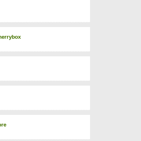
herrybox
ore