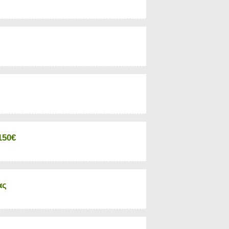
150€
ας