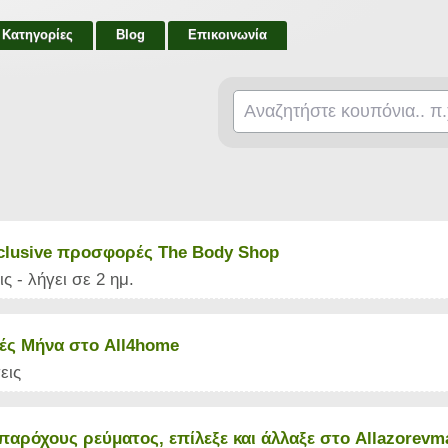
Κατηγορίες
Blog
Επικοινωνία
xclusive προσφορές The Body Shop
ς - λήγει σε 2 ημ.
ς Μήνα στο All4home
εις
παρόχους ρεύματος, επίλεξε και άλλαξε στο Allazorevm