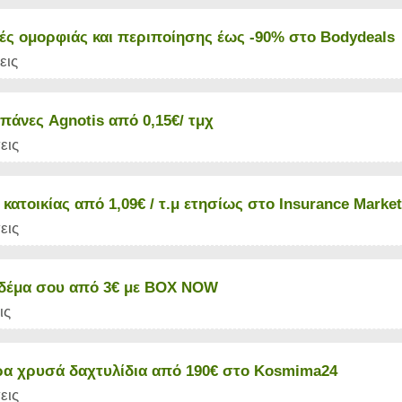
ς ομορφιάς και περιποίησης έως -90% στο Bodydeals
εις
πάνες Agnotis από 0,15€/ τμχ
εις
κατοικίας από 1,09€ / τ.μ ετησίως στο Insurance Market
εις
ο δέμα σου από 3€ με BOX NOW
ις
α χρυσά δαχτυλίδια από 190€ στο Kosmima24
εις