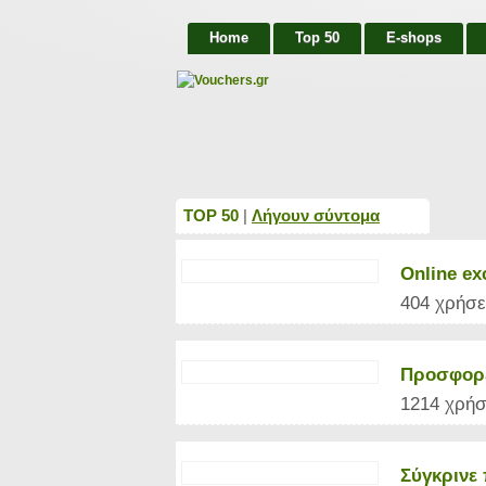
Home
Top 50
E-shops
TOP 50
|
Λήγουν σύντομα
Online e
404 χρήσει
Προσφορέ
1214 χρήσ
Σύγκρινε 