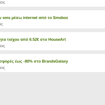
εις
ν sms μέσω internet από το Smsbox
ις
ητα τοίχου από 6.52€ στο HouseArt
εις
σφορές έως -80% στο BrandsGalaxy
εις