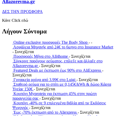
Allazorevma.gr
ΔΕΣ ΤΗΝ ΠΡΟΣΦΟΡΑ
Κάνε Click εδώ
Λήγουν Σύντομα
Online exclusive προσφορές The Body Shop
- -
Ασφάλεια Μηχανής από 24€ το 6μηνο στο Insurance Market
- Συνεχίζεται
Προσφορές Μήνα στο All4home
- Συνεχίζεται
Σύγκρινε παρόχους ρεύματος, επίλεξε και άλλαξε στο
Allazorevma.gr
- Συνεχίζεται
Featured Deals με έκπτωση έως 90% στο AliExpress
-
Συνεχίζεται
Γυναικεία ρούχα από 3.99€ στο Luigi
- Συνεχίζεται
Σταθερό ρεύμα για το σπίτι με 0,145€/kWh & δώρο Κάρτα
Υγείας 150€
- Συνεχίζεται
Κουπόνι Myprotein για έκπτωση 45% στην πρώτη
παραγγελία σας
- Συνεχίζεται
Κουπόνι -40% σε 9 επιλεγμένα βιβλία από τις Εκδόσεις
Ψυχογιός
- Συνεχίζεται
Έως -70% έκπτωση από το Aliexpress
- Συνεχίζεται