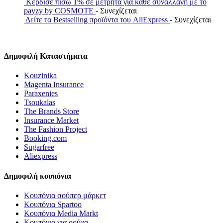
Κέρδισε πίσω 1% σε μετρητά για κάθε συναλλαγή με το
payzy by COSMOTE
- Συνεχίζεται
Δείτε τα Bestselling προϊόντα του AliExpress
- Συνεχίζεται
Δημοφιλή Καταστήματα
Kouzinika
Magenta Insurance
Paraxenies
Tsoukalas
The Brands Store
Insurance Market
The Fashion Project
Booking.com
Sugarfree
Aliexpress
Δημοφιλή κουπόνια
Κουπόνια σούπερ μάρκετ
Κουπόνια Spartoo
Κουπόνια Media Markt
Κουπόνια για ρούχα