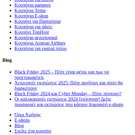
Κουπόνια pampers
Κουπόνια Temu
Κουπόνια E-shop
Κουπόνι για Παπούτσια
Κουπόνια για πάνες
Κουπόνι TopHost
Κουπόνια αεροπορικά
Κουπόνια Aegean Airlines
Κουπόνια για γυαλιά ηλίου
Blog
Black Friday 2025 – Πότε είναι φέτος και πως να
προετοιμαστείς
Χειμερινές εκπτώσεις 2025: Πότε αρχίζουν και πόσο θα
διαρκέσουν
Black Friday 2024 και Cyber Monday – Πότε πέφτουν?
Οι καλοκαιρινές εκπτώσεις 2024 ξεκίνησαν! Δείτε
προσφορές και εκπτώσεις που κάνουν δημοφιλή e-shops
Όροι Χρήσης
E-shops
Blog
Στείλε ένα κουπόνι