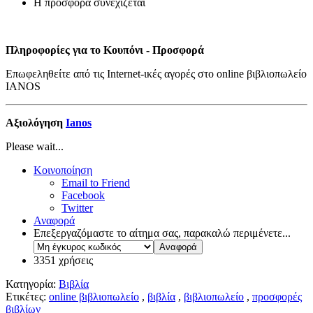
H προσφορά συνεχίζεται
Πληροφορίες για το Κουπόνι - Προσφορά
Επωφεληθείτε από τις Internet-ικές αγορές στο online βιβλιοπωλείο
IANOS
Αξιολόγηση
Ianos
Please wait...
Κοινοποίηση
Email to Friend
Facebook
Twitter
Αναφορά
Επεξεργαζόμαστε το αίτημα σας, παρακαλώ περιμένετε...
3351 χρήσεις
Κατηγορία:
Βιβλία
Ετικέτες:
online βιβλιοπωλείο
,
βιβλία
,
βιβλιοπωλείο
,
προσφορές
βιβλίων