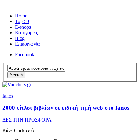
Home
Top 50
E-shops
Κατηγορίες
Blog
Επικοινωνία
Facebook
Search
Ianos
2000 τίτλοι βιβλίων σε ειδική τιμή web στο Ianos
ΔΕΣ ΤΗΝ ΠΡΟΣΦΟΡΑ
Κάνε Click εδώ