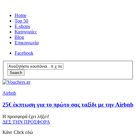
Home
Top 50
E-shops
Κατηγορίες
Blog
Επικοινωνία
Facebook
Search
Airbnb
25€ έκπτωση για το πρώτο σας ταξίδι με την Airbnb
Η προσφορά έχει λήξει!
ΔΕΣ ΤΗΝ ΠΡΟΣΦΟΡΑ
Κάνε Click εδώ