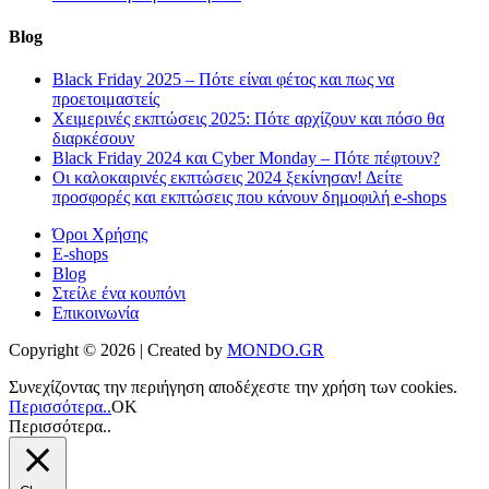
Blog
Black Friday 2025 – Πότε είναι φέτος και πως να
προετοιμαστείς
Χειμερινές εκπτώσεις 2025: Πότε αρχίζουν και πόσο θα
διαρκέσουν
Black Friday 2024 και Cyber Monday – Πότε πέφτουν?
Οι καλοκαιρινές εκπτώσεις 2024 ξεκίνησαν! Δείτε
προσφορές και εκπτώσεις που κάνουν δημοφιλή e-shops
Όροι Χρήσης
E-shops
Blog
Στείλε ένα κουπόνι
Επικοινωνία
Copyright © 2026 | Created by
MONDO.GR
Συνεχίζοντας την περιήγηση αποδέχεστε την χρήση των cookies.
Περισσότερα..
ΟΚ
Περισσότερα..