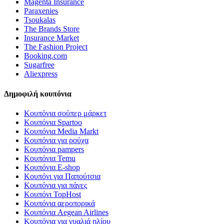
Magenta Insurance
Paraxenies
Tsoukalas
The Brands Store
Insurance Market
The Fashion Project
Booking.com
Sugarfree
Aliexpress
Δημοφιλή κουπόνια
Κουπόνια σούπερ μάρκετ
Κουπόνια Spartoo
Κουπόνια Media Markt
Κουπόνια για ρούχα
Κουπόνια pampers
Κουπόνια Temu
Κουπόνια E-shop
Κουπόνι για Παπούτσια
Κουπόνια για πάνες
Κουπόνι TopHost
Κουπόνια αεροπορικά
Κουπόνια Aegean Airlines
Κουπόνια για γυαλιά ηλίου