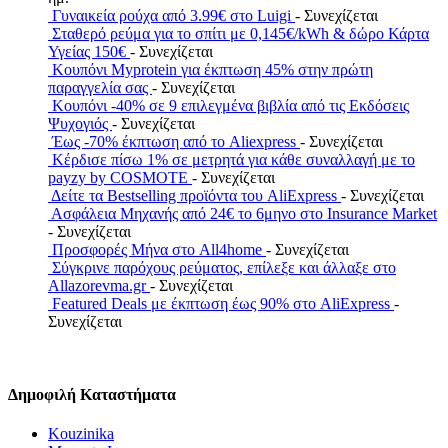
Γυναικεία ρούχα από 3.99€ στο Luigi
- Συνεχίζεται
Σταθερό ρεύμα για το σπίτι με 0,145€/kWh & δώρο Κάρτα
Υγείας 150€
- Συνεχίζεται
Κουπόνι Myprotein για έκπτωση 45% στην πρώτη
παραγγελία σας
- Συνεχίζεται
Κουπόνι -40% σε 9 επιλεγμένα βιβλία από τις Εκδόσεις
Ψυχογιός
- Συνεχίζεται
Έως -70% έκπτωση από το Aliexpress
- Συνεχίζεται
Κέρδισε πίσω 1% σε μετρητά για κάθε συναλλαγή με το
payzy by COSMOTE
- Συνεχίζεται
Δείτε τα Bestselling προϊόντα του AliExpress
- Συνεχίζεται
Ασφάλεια Μηχανής από 24€ το 6μηνο στο Insurance Market
- Συνεχίζεται
Προσφορές Μήνα στο All4home
- Συνεχίζεται
Σύγκρινε παρόχους ρεύματος, επίλεξε και άλλαξε στο
Allazorevma.gr
- Συνεχίζεται
Featured Deals με έκπτωση έως 90% στο AliExpress
-
Συνεχίζεται
Δημοφιλή Καταστήματα
Kouzinika