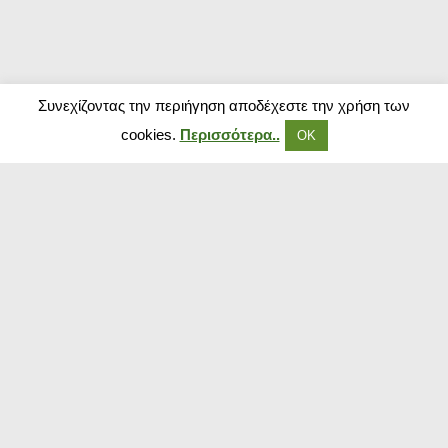
Συνεχίζοντας την περιήγηση αποδέχεστε την χρήση των
cookies.
Περισσότερα..
ΟΚ
Δημοφιλή Καταστήματα
Kouzinika
Magenta Insurance
Paraxenies
Tsoukalas
The Brands Store
Insurance Market
The Fashion Project
Booking.com