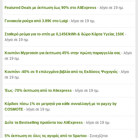
Featured Deals με έκπτωση έως 90% στο AliExpress
- λήγει σε 19 ημ.
Γυναικεία ρούχα από 3.99€ στο Luigi
- λήγει σε 19 ημ.
Σταθερό ρεύμα για το σπίτι με 0,145€/kWh & δώρο Κάρτα Υγείας 150€
-
λήγει σε 19 ημ.
Κουπόνι Myprotein για έκπτωση 45% στην πρώτη παραγγελία σας
- λήγει
σε 19 ημ.
Κουπόνι -40% σε 9 επιλεγμένα βιβλία από τις Εκδόσεις Ψυχογιός
- λήγει
σε 19 ημ.
Έως -70% έκπτωση από το Aliexpress
- λήγει σε 19 ημ.
Κέρδισε πίσω 1% σε μετρητά για κάθε συναλλαγή με το payzy by
COSMOTE
- λήγει σε 19 ημ.
Δείτε τα Bestselling προϊόντα του AliExpress
- λήγει σε 19 ημ.
5% έκπτωση σε όλες τις αγορές από το Spartoo
- Συνεχίζεται