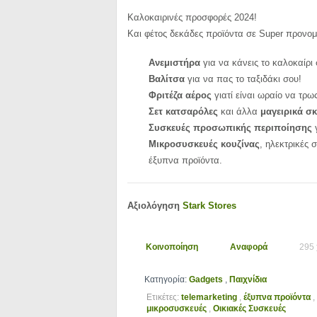
Καλοκαιρινές προσφορές 2024!
Και φέτος δεκάδες προϊόντα σε Super προνομι
Ανεμιστήρα
για να κάνεις το καλοκαίρι
Βαλίτσα
για να πας το ταξιδάκι σου!
Φριτέζα αέρος
γιατί είναι ωραίο να τρω
Σετ κατσαρόλες
και άλλα
μαγειρικά σ
Συσκευές προσωπικής περιποίησης
γ
Μικροσυσκευές κουζίνας
, ηλεκτρικές 
έξυπνα προϊόντα.
Αξιολόγηση
Stark Stores
Κοινοποίηση
Αναφορά
295 
Κατηγορία:
Gadgets
,
Παιχνίδια
Ετικέτες:
telemarketing
,
έξυπνα προϊόντα
,
μικροσυσκευές
,
Οικιακές Συσκευές