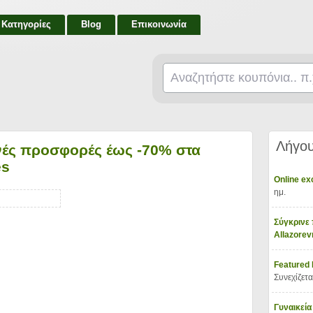
Κατηγορίες
Blog
Επικοινωνία
Λήγου
νές προσφορές έως -70% στα
es
Online e
ημ.
Σύγκρινε 
Allazore
Featured
Συνεχίζετα
Γυναικεία