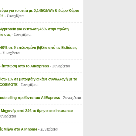
εύμα για το σπίτι με 0,145€/kWh & δώρο Κάρτα
50€
- Συνεχίζεται
Myprotein για έκπτωση 45% στην πρώτη
ία σας
- Συνεχίζεται
40% σε 9 επιλεγμένα βιβλία από τις Εκδόσεις
ς
- Συνεχίζεται
 έκπτωση από το Aliexpress
- Συνεχίζεται
ίσω 1% σε μετρητά για κάθε συναλλαγή με το
y COSMOTE
- Συνεχίζεται
Bestselling προϊόντα του AliExpress
- Συνεχίζεται
 Μηχανής από 24€ το 6μηνο στο Insurance
Συνεχίζεται
ς Μήνα στο All4home
- Συνεχίζεται