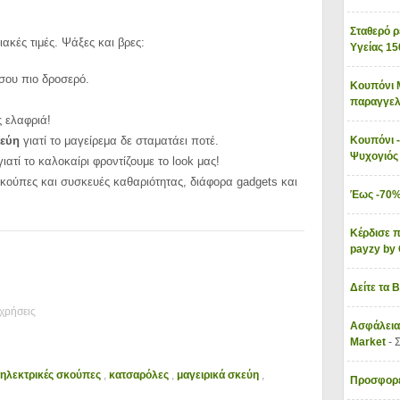
Σταθερό ρ
ακές τιμές. Ψάξες και βρες:
Υγείας 1
 σου πιο δροσερό.
Κουπόνι 
παραγγελ
ς ελαφριά!
κεύη
γιατί το μαγείρεμα δε σταματάει ποτέ.
Κουπόνι -
Ψυχογιό
ιατί το καλοκαίρι φροντίζουμε το look μας!
σκούπες και συσκευές καθαριότητας, διάφορα gadgets και
Έως -70%
Κέρδισε π
payzy b
Δείτε τα 
χρήσεις
Ασφάλεια
Market
- 
ηλεκτρικές σκούπες
,
κατσαρόλες
,
μαγειρικά σκεύη
,
Προσφορέ