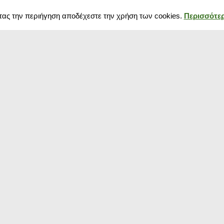
τας την περιήγηση αποδέχεστε την χρήση των cookies.
Περισσότερ
Δημοφιλή κουπόνια
Blog
Κουπόνια σούπερ μάρκετ
Black Friday 202
Κουπόνια Spartoo
πως να προετοιμ
Κουπόνια Media Markt
Χειμερινές εκπτ
Κουπόνια για ρούχα
αρχίζουν και πό
Κουπόνια pampers
Black Friday 20
Κουπόνια Temu
Πότε πέφτουν?
Κουπόνια E-shop
Οι καλοκαιρινές
Κουπόνι για Παπούτσια
ξεκίνησαν! Δείτ
Κουπόνια για πάνες
εκπτώσεις που 
Κουπόνι TopHost
shops
Κουπόνια αεροπορικά
Κουπόνια Aegean Airlines
Κουπόνια για γυαλιά ηλίου
Όροι Χρήσης