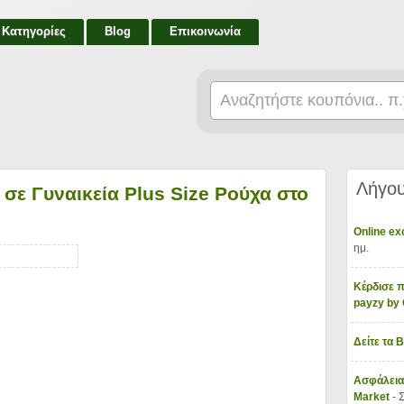
Κατηγορίες
Blog
Επικοινωνία
Λήγου
σε Γυναικεία Plus Size Ρούχα στο
Online e
ημ.
Κέρδισε π
payzy b
Δείτε τα 
Ασφάλεια
Market
- 