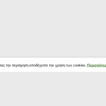
τας την περιήγηση αποδέχεστε την χρήση των cookies.
Περισσότερ
Δημοφιλή κουπόνια
Blog
Κουπόνια σούπερ μάρκετ
Black Friday 202
Κουπόνια Spartoo
πως να προετοιμ
Κουπόνια Media Markt
Χειμερινές εκπτ
Κουπόνια για ρούχα
αρχίζουν και πό