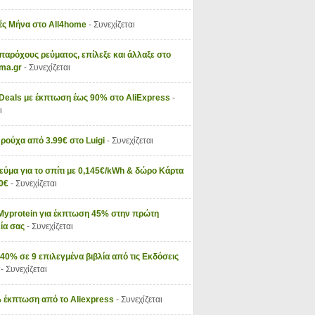
ς Μήνα στο All4home
- Συνεχίζεται
παρόχους ρεύματος, επίλεξε και άλλαξε στο
vma.gr
- Συνεχίζεται
 Deals με έκπτωση έως 90% στο AliExpress
-
ι
 ρούχα από 3.99€ στο Luigi
- Συνεχίζεται
εύμα για το σπίτι με 0,145€/kWh & δώρο Κάρτα
50€
- Συνεχίζεται
Myprotein για έκπτωση 45% στην πρώτη
ία σας
- Συνεχίζεται
40% σε 9 επιλεγμένα βιβλία από τις Εκδόσεις
ς
- Συνεχίζεται
 έκπτωση από το Aliexpress
- Συνεχίζεται