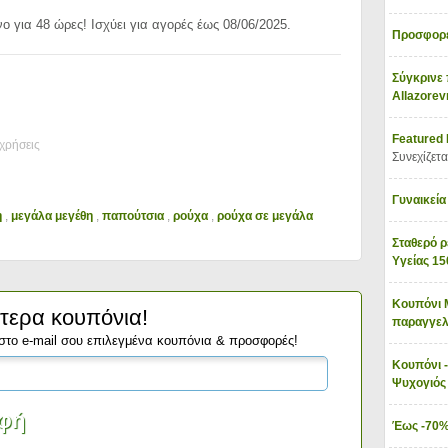
ο για 48 ώρες! Ισχύει για αγορές έως 08/06/2025.
Προσφορέ
Σύγκρινε 
Allazore
Featured
χρήσεις
Συνεχίζετα
Γυναικεία
η
,
μεγάλα μεγέθη
,
παπούτσια
,
ρούχα
,
ρούχα σε μεγάλα
Σταθερό ρ
Υγείας 1
Κουπόνι 
τερα κουπόνια!
παραγγελ
στο e-mail σου επιλεγμένα κουπόνια & προσφορές!
Κουπόνι -
Ψυχογιό
Έως -70%