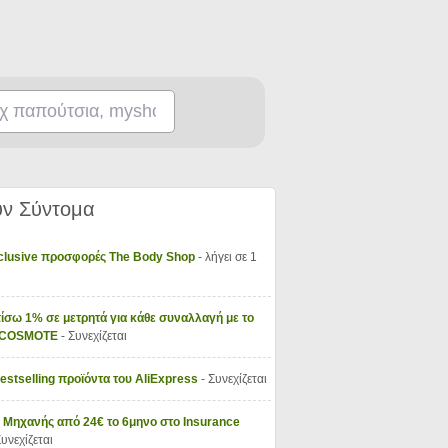
ν Σύντομα
xclusive προσφορές The Body Shop
- λήγει σε 1
ίσω 1% σε μετρητά για κάθε συναλλαγή με το
y COSMOTE
- Συνεχίζεται
Bestselling προϊόντα του AliExpress
- Συνεχίζεται
 Μηχανής από 24€ το 6μηνο στο Insurance
Συνεχίζεται